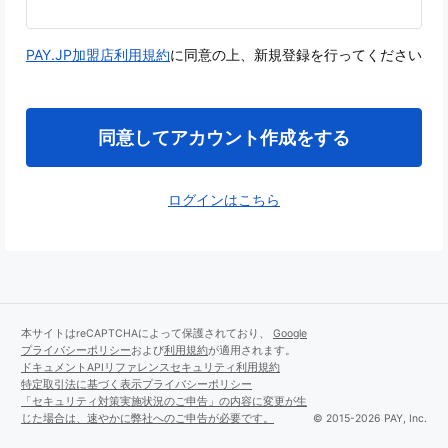
PAY.JP加盟店利用規約
に同意の上、新規登録を行ってください
同意してアカウント作成をする
ログインはこちら
本サイトはreCAPTCHAによって保護されており、
Google
プライバシーポリシー
および
利用規約
が適用されます。
ドキュメント
APIリファレンス
セキュリティ
利用規約
特定取引法に基づく表示
プライバシーポリシー
「セキュリティ対策実施状況のご申告」の内容に変更が生
じた場合は、速やかに弊社へのご申告が必要です。
© 2015-2026 PAY, Inc.