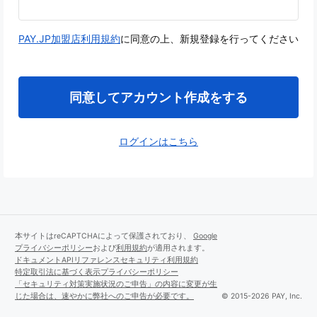
PAY.JP加盟店利用規約
に同意の上、新規登録を行ってください
同意してアカウント作成をする
ログインはこちら
本サイトはreCAPTCHAによって保護されており、
Google
プライバシーポリシー
および
利用規約
が適用されます。
ドキュメント
APIリファレンス
セキュリティ
利用規約
特定取引法に基づく表示
プライバシーポリシー
「セキュリティ対策実施状況のご申告」の内容に変更が生
じた場合は、速やかに弊社へのご申告が必要です。
© 2015-2026 PAY, Inc.